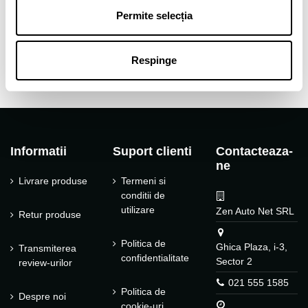
Tip janta
Aliaj
Permite selecția
Tip produs
Jante auto
Respinge
Informatii
Suport clienti
Contacteaza-
ne
Livrare produse
Termeni si
conditii de
utilizare
Zen Auto Net SRL
Retur produse
Politica de
Ghica Plaza, i-3,
Transmiterea
confidentialitate
Sector 2
review-urilor
021 555 1585
Politica de
Despre noi
cookie-uri