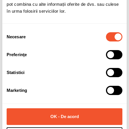
pot combina cu alte informații oferite de dvs. sau culese
în urma folosirii serviciilor lor.
Selecția
Solicită informații
Necesare
consimțământului
Preferinţe
Detalii ale produsului
Marca
AEZ
Statistici
Latime janta
8
Marketing
Diametru janta
19
PCD (prezoane + distanta)
5x108
ET (offset)
40
OK - De acord
CB (gaura centrala)
63.4