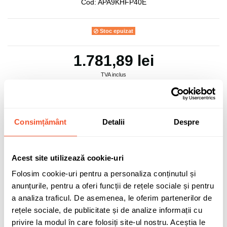
Cod:
APA9KHFP40E
Stoc epuizat
1.781,89 lei
TVA inclus
Consimțământ
Detalii
Despre
Adaugă în coș
Acest site utilizează cookie-uri
0 buc disponibile pentru comandă
Folosim cookie-uri pentru a personaliza conținutul și
anunțurile, pentru a oferi funcții de rețele sociale și pentru
a analiza traficul. De asemenea, le oferim partenerilor de
rețele sociale, de publicitate și de analize informații cu
Sunt de acord cu
politica de confidentialitate
a datelor cu
caracter personal.
privire la modul în care folosiți site-ul nostru. Aceștia le