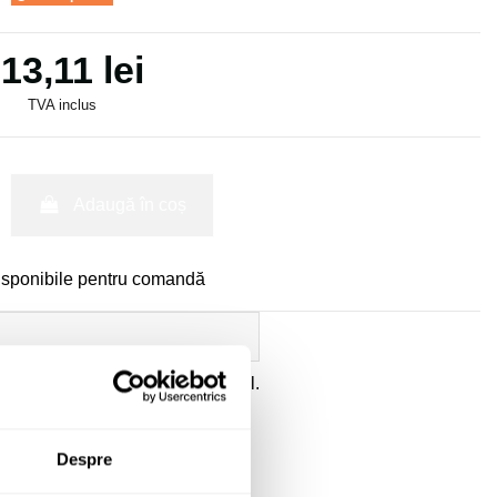
13,11 lei
TVA inclus
Adaugă în coș
isponibile pentru comandă
ate
a datelor cu caracter personal.
Despre