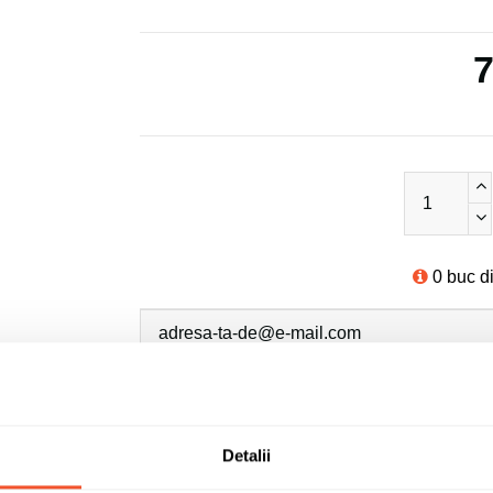
7
0 buc d
Sunt de acord cu
politica de confidentialit
Detalii