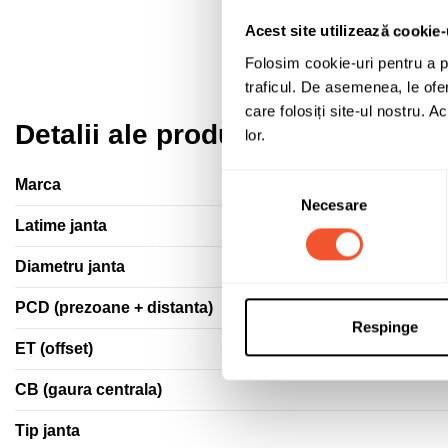
Acest site utilizează cookie-
Folosim cookie-uri pentru a pe
traficul. De asemenea, le ofer
care folosiți site-ul nostru. A
Detalii ale produsului
lor.
Selecția
Marca
Necesare
consimțământului
Latime janta
Diametru janta
PCD (prezoane + distanta)
Respinge
ET (offset)
CB (gaura centrala)
Tip janta