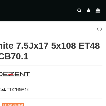
ite 7.5Jx17 5x108 ET48
CB70.1
od:
TTZ7HGA48
Stoc epuizat