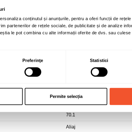
uri
rsonaliza conținutul și anunțurile, pentru a oferi funcții de rețele
im partenerilor de rețele sociale, de publicitate și de analize info
ceștia le pot combina cu alte informații oferite de dvs. sau culese î
DEZENT
Preferinţe
Statistici
7.5
17
5x108
Permite selecția
48
70.1
Aliaj