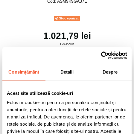
Cod:
ASM9K9GA37E
Stoc epuizat
1.021,79 lei
TVA inclus
Consimțământ
Detalii
Despre
Adaugă în coș
Acest site utilizează cookie-uri
0 buc disponibile pentru comandă
Folosim cookie-uri pentru a personaliza conținutul și
anunțurile, pentru a oferi funcții de rețele sociale și pentru
a analiza traficul. De asemenea, le oferim partenerilor de
rețele sociale, de publicitate și de analize informații cu
Sunt de acord cu
politica de confidentialitate
a datelor cu
caracter personal.
privire la modul în care folosiți site-ul nostru. Aceștia le