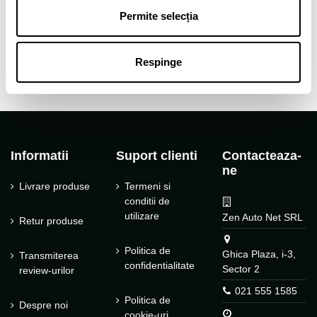
Tip janta
Aliaj
Permite selecția
Tip produs
Jante auto
Respinge
Informatii
Suport clienti
Contacteaza-
ne
Livrare produse
Termeni si
conditii de
utilizare
Zen Auto Net SRL
Retur produse
Politica de
Ghica Plaza, i-3,
Transmiterea
confidentialitate
Sector 2
review-urilor
021 555 1585
Politica de
Despre noi
cookie-uri