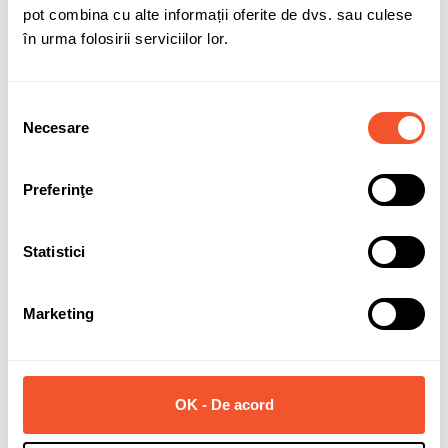
pot combina cu alte informații oferite de dvs. sau culese
în urma folosirii serviciilor lor.
Selecția
Solicită informații
Necesare
consimțământului
Preferinţe
Detalii ale produsului
Marca
AEZ
Statistici
Latime janta
8
Marketing
Diametru janta
19
PCD (prezoane + distanta)
5x120
ET (offset)
37
OK - De acord
CB (gaura centrala)
72.6