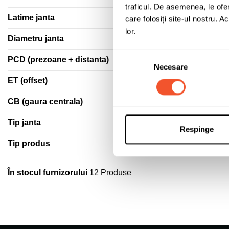
traficul. De asemenea, le ofer
Latime janta
care folosiți site-ul nostru. A
lor.
Diametru janta
Selecția
PCD (prezoane + distanta)
Necesare
consimțământului
ET (offset)
CB (gaura centrala)
Tip janta
Respinge
Tip produs
În stocul furnizorului
12 Produse