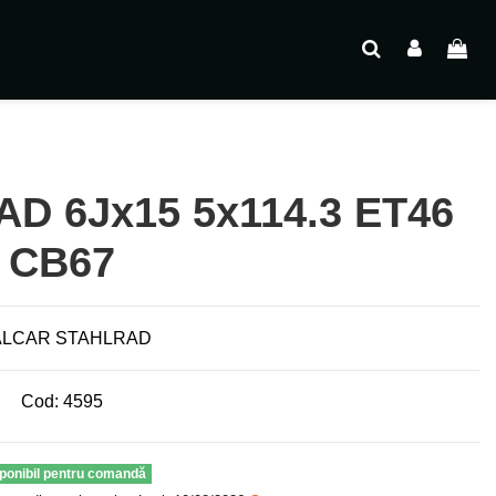
D 6Jx15 5x114.3 ET46
CB67
Cod:
4595
ponibil pentru comandă