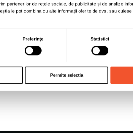
im partenerilor de rețele sociale, de publicitate și de analize info
6
ceștia le pot combina cu alte informații oferite de dvs. sau culese î
15
5x114.3
Preferinţe
Statistici
46
67
Otel
Permite selecția
Jante auto