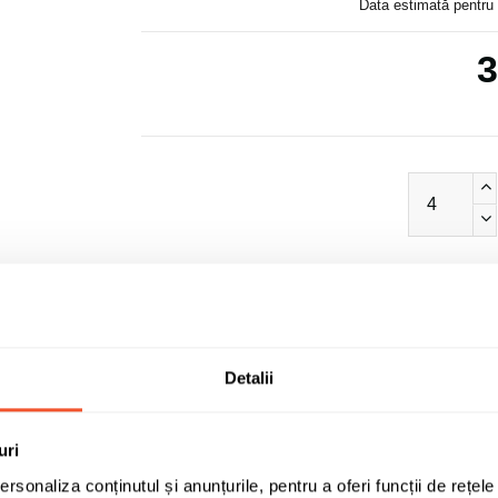
Data estimată pentru 
3
Detalii
uri
rsonaliza conținutul și anunțurile, pentru a oferi funcții de rețele
ALCAR STAHLRAD