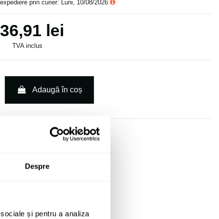
expediere prin curier: Luni, 10/08/2026
36,91 lei
TVA inclus
Adaugă în coș
Solicită informații
Despre
 sociale și pentru a analiza