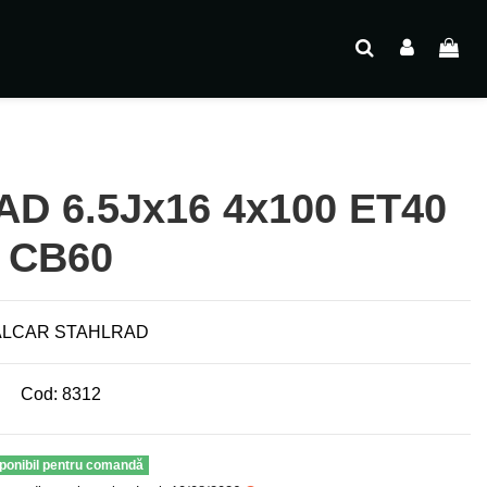
D 6.5Jx16 4x100 ET40
CB60
Cod:
8312
ponibil pentru comandă