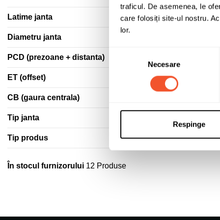
traficul. De asemenea, le ofer
Latime janta
care folosiți site-ul nostru. A
lor.
Diametru janta
Selecția
PCD (prezoane + distanta)
Necesare
consimțământului
ET (offset)
CB (gaura centrala)
Tip janta
Respinge
Tip produs
În stocul furnizorului
12 Produse