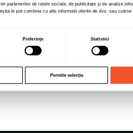
im partenerilor de rețele sociale, de publicitate și de analize info
6.5
ceștia le pot combina cu alte informații oferite de dvs. sau culese î
16
4x100
Preferinţe
Statistici
40
60
Otel
Permite selecția
Jante auto