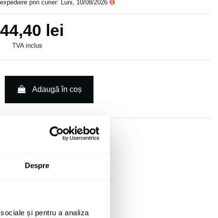
expediere prin curier: Luni, 10/08/2026
44,40 lei
TVA inclus
Adaugă în coș
Solicită informații
Despre
 sociale și pentru a analiza