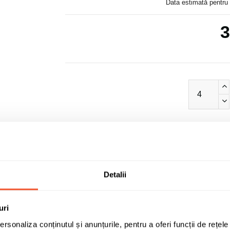
Data estimată pentru 
3
Detalii
uri
rsonaliza conținutul și anunțurile, pentru a oferi funcții de rețele
ALCAR STAHLRAD