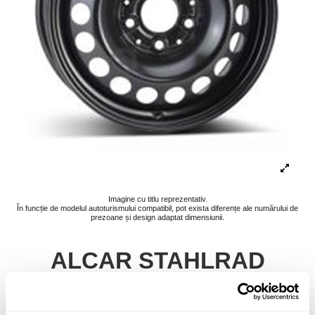
Imagine cu titlu reprezentativ.
În funcție de modelul autoturismului compatibil, pot exista diferențe ale numărului de
prezoane și design adaptat dimensiunii.
ALCAR STAHLRAD
6.5Jx15 5x112 ET47