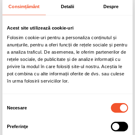
CB66.5
Consimțământ
Detalii
Despre
Acest site utilizează cookie-uri
Folosim cookie-uri pentru a personaliza conținutul și
Cod:
7620
anunțurile, pentru a oferi funcții de rețele sociale și pentru
a analiza traficul. De asemenea, le oferim partenerilor de
Ultimele produse în stocul furnizorului
rețele sociale, de publicitate și de analize informații cu
Data estimată pentru expediere prin curier: Luni, 10/08/2026
privire la modul în care folosiți site-ul nostru. Aceștia le
pot combina cu alte informații oferite de dvs. sau culese
309,06 lei
în urma folosirii serviciilor lor.
TVA inclus
Selecția
Necesare
consimțământului
Adaugă în coș
Preferinţe