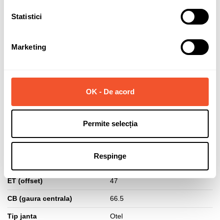
3 buc disponibile pentru comandă
Statistici
Solicită informații
Marketing
Detalii ale produsului
OK - De acord
Marca
ALCAR STAHLRAD
Permite selecția
Latime janta
6.5
Diametru janta
15
Respinge
PCD (prezoane + distanta)
5x112
ET (offset)
47
CB (gaura centrala)
66.5
Tip janta
Otel