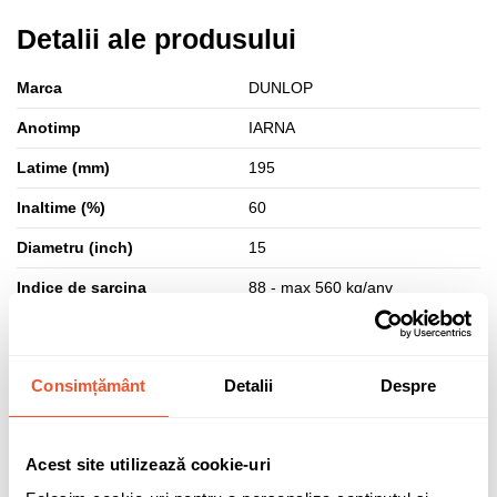
Detalii ale produsului
Marca
DUNLOP
Anotimp
IARNA
Latime (mm)
195
Inaltime (%)
60
Diametru (inch)
15
Indice de sarcina
88 - max 560 kg/anv
Indice de viteza
T - max 190 km/h
Eficienta aderenta
B
Consimțământ
Detalii
Despre
Eficienta combustibil
C
Eficienta zgomot (dB)
70
Acest site utilizează cookie-uri
Clasa zgomot
B