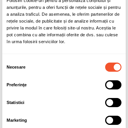
Folosim cookie-uri pentru a personaliza conținutul și
anunțurile, pentru a oferi funcții de rețele sociale și pentru
Aplicatie anvelopa
Autoturisme
a analiza traficul. De asemenea, le oferim partenerilor de
Marcaj MS (Mud & Snow)
DA - Anvelopa pentru utilizare pe
rețele sociale, de publicitate și de analize informații cu
noroi si zapada, marcaj specific
privire la modul în care folosiți site-ul nostru. Aceștia le
anvelopelor de iarna si all
pot combina cu alte informații oferite de dvs. sau culese
season
în urma folosirii serviciilor lor.
Dimensiune anvelopa
195/60 R15
Tip produs
B
Selecția
Necesare
3PMSF
DA - Simbol "Munte cu fulg de
consimțământului
nea" - Potrivita pentru conditii de
iarna
Preferinţe
Specificatii
195/60R15 88 T
Clasa anvelopa
C1
Statistici
MPN
574760
Marketing
EPREL
610616