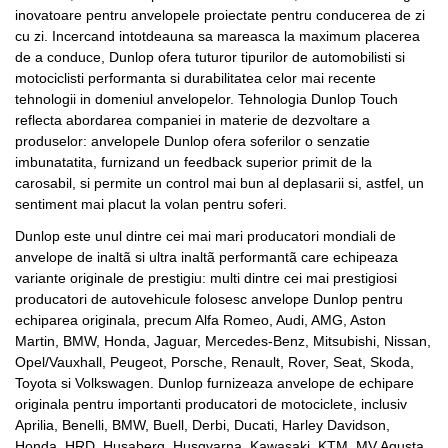
inovatoare pentru anvelopele proiectate pentru conducerea de zi
cu zi. Incercand intotdeauna sa mareasca la maximum placerea
de a conduce, Dunlop ofera tuturor tipurilor de automobilisti si
motociclisti performanta si durabilitatea celor mai recente
tehnologii in domeniul anvelopelor. Tehnologia Dunlop Touch
reflecta abordarea companiei in materie de dezvoltare a
produselor: anvelopele Dunlop ofera soferilor o senzatie
imbunatatita, furnizand un feedback superior primit de la
carosabil, si permite un control mai bun al deplasarii si, astfel, un
sentiment mai placut la volan pentru soferi.
Dunlop este unul dintre cei mai mari producatori mondiali de
anvelope de inaltã si ultra inaltã performantã care echipeaza
variante originale de prestigiu: multi dintre cei mai prestigiosi
producatori de autovehicule folosesc anvelope Dunlop pentru
echiparea originala, precum Alfa Romeo, Audi, AMG, Aston
Martin, BMW, Honda, Jaguar, Mercedes-Benz, Mitsubishi, Nissan,
Opel/Vauxhall, Peugeot, Porsche, Renault, Rover, Seat, Skoda,
Toyota si Volkswagen. Dunlop furnizeaza anvelope de echipare
originala pentru importanti producatori de motociclete, inclusiv
Aprilia, Benelli, BMW, Buell, Derbi, Ducati, Harley Davidson,
Honda, HRD, Husaberg, Husqvarna, Kawasaki, KTM, MV Agusta,