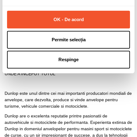
EAN13
5452000835048
Garantie
24 luni
OK - De acord
În stocul furnizorului
2 Produse
Permite selecția
Despre DUNLOP
Respinge
Info producator:
https://dunloptires.com/
UNDE A INCEPUT TOTUL
Dunlop este unul dintre cei mai importanti producatori mondiali de
anvelope, care dezvolta, produce si vinde anvelope pentru
turisme, vehicule comerciale si motociclete.
Dunlop are o excelenta reputatie printre pasionatii de
autovehicule si motociclete de performanta. Experienta extinsa de
Dunlop in domeniul anvelopelor pentru masini sport si motociclete
de curse, cu un sir impresionant de succese, a dus la tehnologii