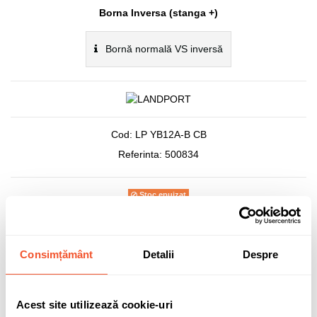
Borna Inversa (stanga +)
Bornă normală VS inversă
Cod:
LP YB12A-B CB
Referinta:
500834
Stoc epuizat
187,83 lei
Consimțământ
Detalii
Despre
TVA inclus
Acest site utilizează cookie-uri