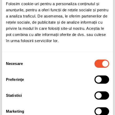
Folosim cookie-uri pentru a personaliza conținutul și
anunțurile, pentru a oferi funcții de rețele sociale și pentru
Adaugă în coș
a analiza traficul. De asemenea, le oferim partenerilor de
rețele sociale, de publicitate și de analize informații cu
privire la modul în care folosiți site-ul nostru. Aceștia le
pot combina cu alte informații oferite de dvs. sau culese
Sunt de acord cu
politica de confidentialitate
a datelor cu
în urma folosirii serviciilor lor.
caracter personal.
Selecția
Necesare
consimțământului
Solicită informații
Garanție acumulatori
Preferinţe
Statistici
Detalii ale produsului
Marca
LANDPORT
Marketing