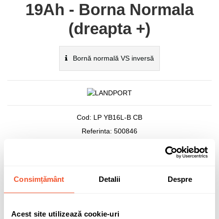
19Ah - Borna Normala
(dreapta +)
Bornă normală VS inversă
Cod:
LP YB16L-B CB
Referinta:
500846
Stoc epuizat
Consimțământ
Detalii
Despre
272,13 lei
TVA inclus
Acest site utilizează cookie-uri