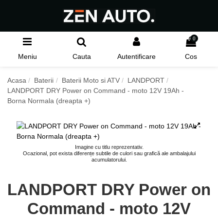
0
Meniu
Cauta
Autentificare
Cos
Acasa
Baterii
Baterii Moto si ATV
LANDPORT
LANDPORT DRY Power on Command - moto 12V 19Ah -
Borna Normala (dreapta +)
Imagine cu titlu reprezentativ.
Ocazional, pot exista diferențe subtile de culori sau grafică ale ambalajului
acumulatorului.
LANDPORT DRY Power on
Command - moto 12V