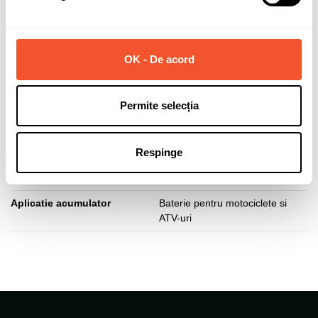
Marca
LANDPORT
Capacitate (Ah)
19
OK - De acord
Polaritate borne
Normala (dreapta +)
Lungime acumulator (mm)
175
Permite selecția
Latime acumulator (mm)
101
Respinge
Inaltime acumulator (mm)
155
Tip fixare baza
B00
Aplicatie acumulator
Baterie pentru motociclete si
ATV-uri