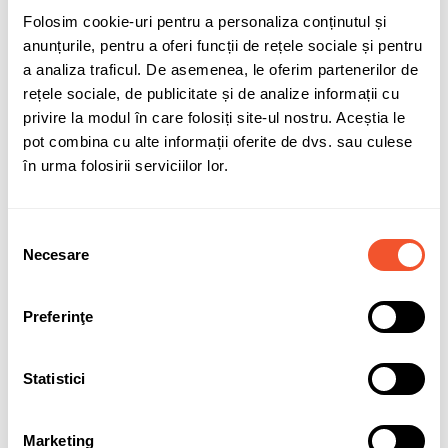
Folosim cookie-uri pentru a personaliza conținutul și
anunțurile, pentru a oferi funcții de rețele sociale și pentru
a analiza traficul. De asemenea, le oferim partenerilor de
Adaugă în coș
rețele sociale, de publicitate și de analize informații cu
privire la modul în care folosiți site-ul nostru. Aceștia le
pot combina cu alte informații oferite de dvs. sau culese
în urma folosirii serviciilor lor.
Sunt de acord cu
politica de confidentialitate
a datelor cu
caracter personal.
Selecția
Necesare
consimțământului
Preferinţe
Solicită informații
Garanție acumulatori
Statistici
Detalii ale produsului
Marketing