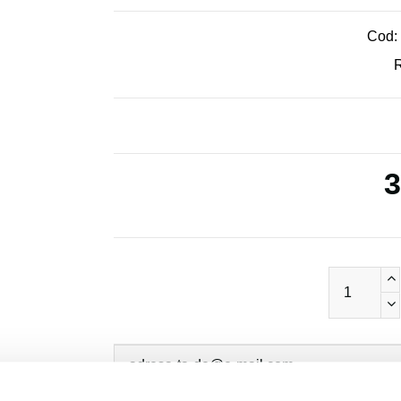
Cod:
R
3