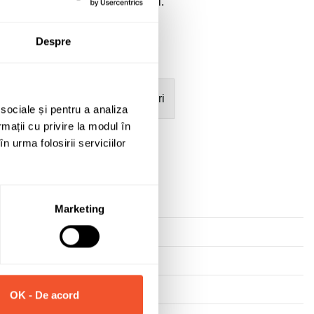
ate
a datelor cu caracter personal.
Despre
mații
Garanție acumulatori
 sociale și pentru a analiza
rmații cu privire la modul în
n urma folosirii serviciilor
Marketing
OK - De acord