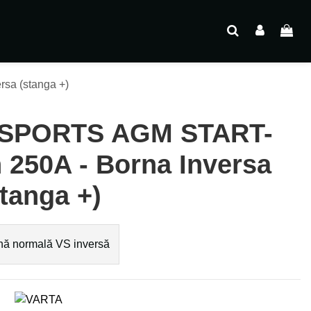
a (stanga +)
SPORTS AGM START-
250A - Borna Inversa
stanga +)
ă normală VS inversă