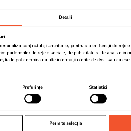
Sunt de acord cu
politica de confidentialit
Detalii
uri
Solicită infor
rsonaliza conținutul și anunțurile, pentru a oferi funcții de rețele
im partenerilor de rețele sociale, de publicitate și de analize info
ceștia le pot combina cu alte informații oferite de dvs. sau culese î
VARTA
Preferinţe
Statistici
18
250
Inversa (stanga +)
Permite selecția