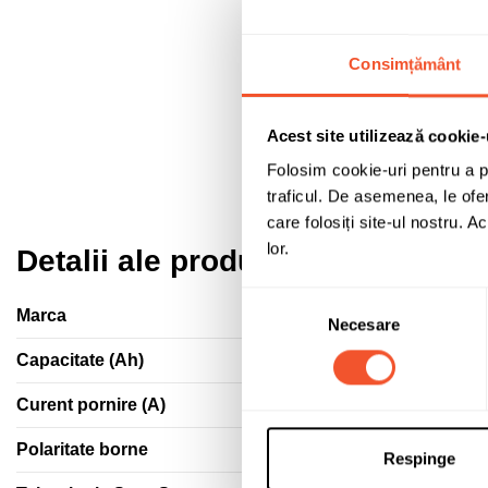
Consimțământ
Acest site utilizează cookie-
Folosim cookie-uri pentru a pe
traficul. De asemenea, le ofer
care folosiți site-ul nostru. A
lor.
Detalii ale produsului
Selecția
Marca
Necesare
consimțământului
Capacitate (Ah)
Curent pornire (A)
Polaritate borne
Respinge