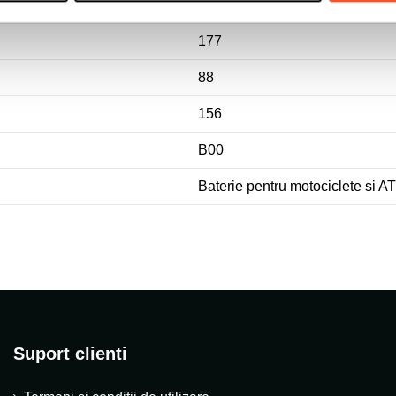
DA
177
88
156
B00
Baterie pentru motociclete si AT
Suport clienti