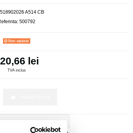
518902026 A514 CB
eferinta:
500792
Stoc epuizat
20,66 lei
TVA inclus
Adaugă în coș