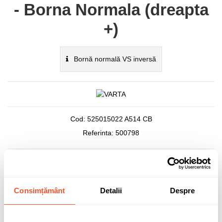
- Borna Normala (dreapta
+)
Bornă normală VS inversă
Cod:
525015022 A514 CB
Referinta:
500798
Stoc epuizat
392,86 lei
Consimțământ
Detalii
Despre
TVA inclus