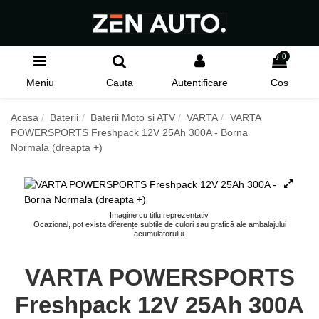
0
Meniu
Cauta
Autentificare
Cos
Acasa
Baterii
Baterii Moto si ATV
VARTA
VARTA
POWERSPORTS Freshpack 12V 25Ah 300A - Borna
Normala (dreapta +)
Imagine cu titlu reprezentativ.
Ocazional, pot exista diferențe subtile de culori sau grafică ale ambalajului
acumulatorului.
VARTA POWERSPORTS
Freshpack 12V 25Ah 300A