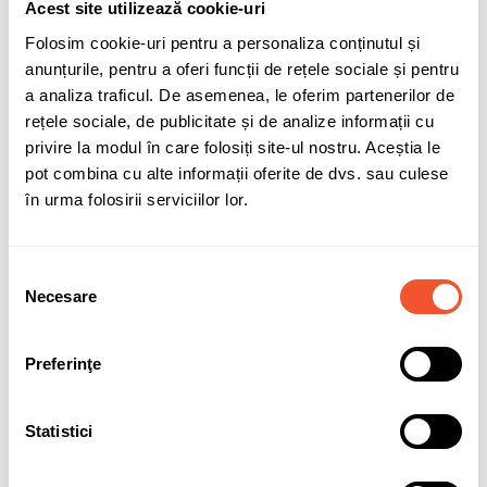
Acest site utilizează cookie-uri
Folosim cookie-uri pentru a personaliza conținutul și
anunțurile, pentru a oferi funcții de rețele sociale și pentru
a analiza traficul. De asemenea, le oferim partenerilor de
Adaugă în coș
rețele sociale, de publicitate și de analize informații cu
privire la modul în care folosiți site-ul nostru. Aceștia le
pot combina cu alte informații oferite de dvs. sau culese
în urma folosirii serviciilor lor.
Sunt de acord cu
politica de confidentialitate
a datelor cu
caracter personal.
Selecția
Necesare
consimțământului
Preferinţe
Solicită informații
Garanție acumulatori
Statistici
Detalii ale produsului