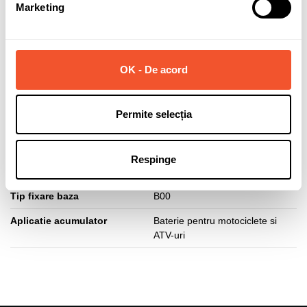
Marketing
Marca
VARTA
Capacitate (Ah)
25
OK - De acord
Curent pornire (A)
300
Polaritate borne
Normala (dreapta +)
Permite selecția
Lungime acumulator (mm)
186
Latime acumulator (mm)
130
Respinge
Inaltime acumulator (mm)
171
Tip fixare baza
B00
Aplicatie acumulator
Baterie pentru motociclete si
ATV-uri