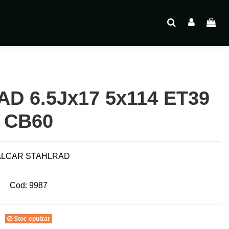
D 6.5Jx17 5x114 ET39
CB60
Cod:
9987
Stoc epuizat