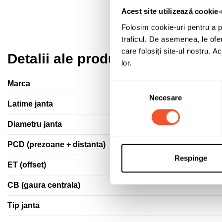
Acest site utilizează cookie-
Folosim cookie-uri pentru a pe
traficul. De asemenea, le ofer
care folosiți site-ul nostru. A
Detalii ale produsului
lor.
Marca
Selecția
Necesare
consimțământului
Latime janta
Diametru janta
PCD (prezoane + distanta)
Respinge
ET (offset)
CB (gaura centrala)
Tip janta