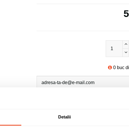
5
0 buc d
Sunt de acord cu
politica de confidentialit
Detalii