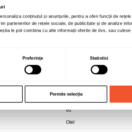
uri
rsonaliza conținutul și anunțurile, pentru a oferi funcții de rețele
im partenerilor de rețele sociale, de publicitate și de analize info
ceștia le pot combina cu alte informații oferite de dvs. sau culese î
ALCAR STAHLRAD
Preferinţe
Statistici
6.5
17
5x114
Permite selecția
39
60
Otel