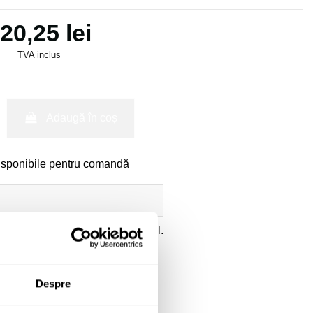
20,25 lei
TVA inclus
Adaugă în coș
isponibile pentru comandă
ate
a datelor cu caracter personal.
Despre