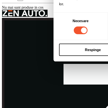
lor.
Nu mai sunt produse in cos
Selecția
Necesare
consimțământului
Respinge