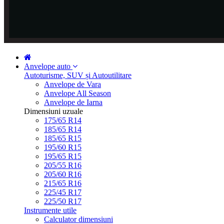
Anvelope auto
Autoturisme, SUV și Autoutilitare
Anvelope de Vara
Anvelope All Season
Anvelope de Iarna
Dimensiuni uzuale
175/65 R14
185/65 R14
185/65 R15
195/60 R15
195/65 R15
205/55 R16
205/60 R16
215/65 R16
225/45 R17
225/50 R17
Instrumente utile
Calculator dimensiuni