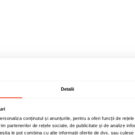
Detalii
uri
rsonaliza conținutul și anunțurile, pentru a oferi funcții de rețele
im partenerilor de rețele sociale, de publicitate și de analize info
ceștia le pot combina cu alte informații oferite de dvs. sau culese î