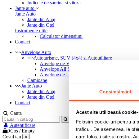
Indicele de sarcina si viteza
Jante auto
Jante Auto
Jante din Aliaj
Jante din Otel
Instrumente utile
Calculator dimensiuni
Contact
Anvelope Auto
Autoturisme, SUV (4x4) si Autoutilitare
Anvelope de Vara
Anvelope All Season
Anvelope de Iarna
Camioane
Jante Auto
Jante din Aliaj
Consimțământ
Jante din Otel
Contact
Acest site utilizează cookie-
Cauta
Folosim cookie-uri pentru a pe
Autentificare
traficul. De asemenea, le ofer
0
Cos
/
Empty
care folosiți site-ul nostru. A
Cosul tau
×