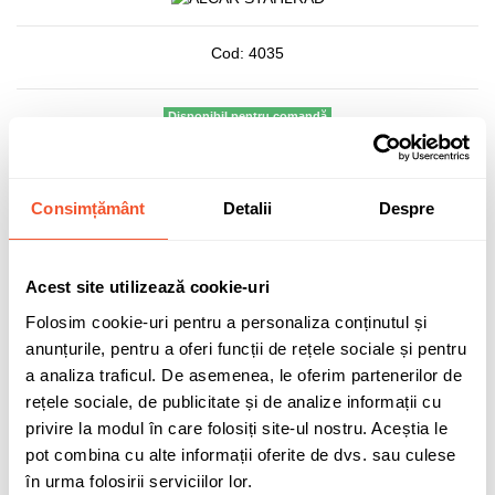
Cod:
4035
Disponibil pentru comandă
Data estimată pentru expediere prin curier: Luni, 10/08/2026
366,86 lei
Consimțământ
Detalii
Despre
TVA inclus
Acest site utilizează cookie-uri
Folosim cookie-uri pentru a personaliza conținutul și
anunțurile, pentru a oferi funcții de rețele sociale și pentru
Adaugă în coș
a analiza traficul. De asemenea, le oferim partenerilor de
rețele sociale, de publicitate și de analize informații cu
privire la modul în care folosiți site-ul nostru. Aceștia le
pot combina cu alte informații oferite de dvs. sau culese
Solicită informații
în urma folosirii serviciilor lor.