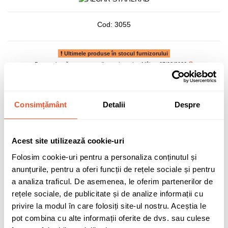
Cod:
3055
Ultimele produse în stocul furnizorului
Data estimată pentru expediere prin curier: Mâine, 07/08/2026
284,50 lei
Consimțământ
Detalii
Despre
TVA inclus
Acest site utilizează cookie-uri
Folosim cookie-uri pentru a personaliza conținutul și
Adaugă în coș
anunțurile, pentru a oferi funcții de rețele sociale și pentru
a analiza traficul. De asemenea, le oferim partenerilor de
rețele sociale, de publicitate și de analize informații cu
3 buc disponibile pentru comandă
privire la modul în care folosiți site-ul nostru. Aceștia le
pot combina cu alte informații oferite de dvs. sau culese