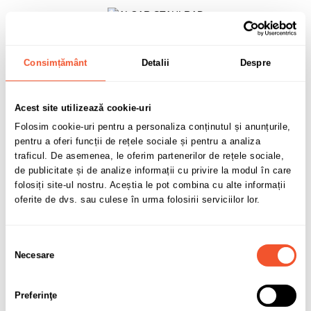
Cod:
8597
Consimțământ
Detalii
Despre
Stoc epuizat
Acest site utilizează cookie-uri
334,38 lei
Folosim cookie-uri pentru a personaliza conținutul și anunțurile,
pentru a oferi funcții de rețele sociale și pentru a analiza
TVA inclus
traficul. De asemenea, le oferim partenerilor de rețele sociale,
de publicitate și de analize informații cu privire la modul în care
folosiți site-ul nostru. Aceștia le pot combina cu alte informații
oferite de dvs. sau culese în urma folosirii serviciilor lor.
Adaugă în coș
Selecția
Necesare
consimțământului
0 buc disponibile pentru comandă
Preferinţe