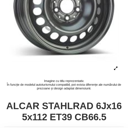
Imagine cu titlu reprezentativ.
În funcție de modelul autoturismului compatibil, pot exista diferențe ale numărului de
prezoane și design adaptat dimensiunii.
ALCAR STAHLRAD 6Jx16
5x112 ET39 CB66.5