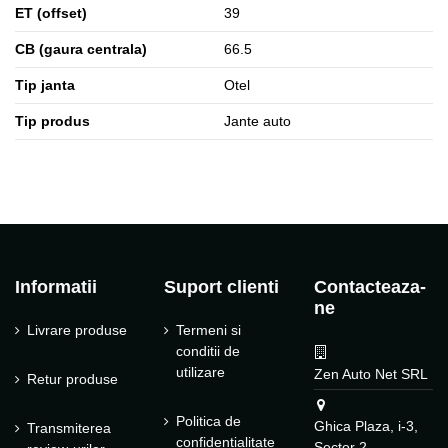
ET (offset)
39
CB (gaura centrala)
66.5
Tip janta
Otel
Tip produs
Jante auto
Informatii
Suport clienti
Contacteaza-
ne
Livrare produse
Termeni si
conditii de
utilizare
Zen Auto Net SRL
Retur produse
Politica de
Ghica Plaza, i-3,
Transmiterea
confidentialitate
Sector 2