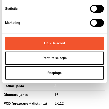
Sunt de acord cu
politica de confidentialitate
a datelor cu
Statistici
caracter personal.
Marketing
OK - De acord
Solicită informații
Permite selecția
Detalii ale produsului
Respinge
Marca
ALCAR STAHLRAD
Latime janta
6
Diametru janta
16
PCD (prezoane + distanta)
5x112